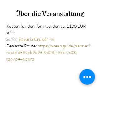
Über die Veranstaltung
Kosten für den Törn werden ca. 1100 EUR 
sein.
Schiff: 
Bavaria Cruiser 46
Geplante Route: 
https://ocean.guide/planner?
routeid=89eb9d95-9d23-48ec-9c33-
fd67d446b6fb  
Anmelden