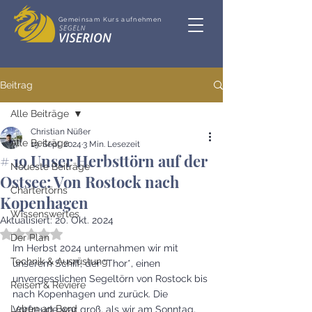
Gemeinsam Kurs aufnehmen
Beitrag
Alle Beiträge
Christian Nüßer
Alle Beiträge
19. Sept. 2024
3 Min. Lesezeit
# 19 Unser Herbsttörn auf der
Neueste Beiträge
Ostsee: Von Rostock nach
Chartertörns
Kopenhagen
Wissenswertes
Aktualisiert:
20. Okt. 2024
Mit NaN von 5 Sternen bewertet.
Der Plan
Im Herbst 2024 unternahmen wir mit 
Technik & Ausrüstung
unserem Schiff, der *Thor*, einen 
unvergesslichen Segeltörn von Rostock bis 
Reisen & Reviere
nach Kopenhagen und zurück. Die 
Leben an Bord
Vorfreude war groß, als wir am Sonntag, 