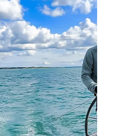
Juni in See und erkundeten die traumhafte
Inselwelt Griechenlands. Samstag in Athen:
Auf den Spuren der Antike Bevor es aufs
Meer ging, tauchten wir am Samstag in die
Geschichte Athens ein. Die Akropolis,
majestätisch thronend über der Stadt, ließ
uns staunen. Sonntag: Leinen los,