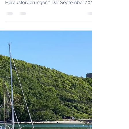
13. Sept. 2023
3 Min. Lesezeit
Chartertörns
#17 Abschiedsrunde von
Wilfried im Kleinen Belt
**Segelabenteuer im Kleinen Belt: Eine
Reise voller Highlights und
Herausforderungen** Der September 2023
wird für uns Segelfans immer in
besonderer Erinnerung bleiben, denn wir
hatten das Vergnügen, auf einem
aufregenden Segeltörn ab Flensburg in
den Kleinen Belt von Dänemark zu starten.
Dabei erlebten wir nicht nur
atemberaubende Landschaften, sondern