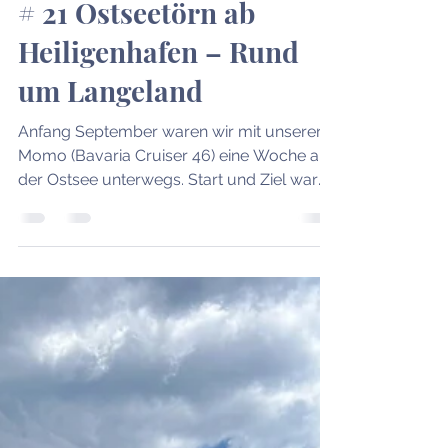
Chartertörns
# 21 Ostseetörn ab
Heiligenhafen – Rund
um Langeland
Anfang September waren wir mit unserer
Momo (Bavaria Cruiser 46) eine Woche auf
der Ostsee unterwegs. Start und Ziel war
die Marina Heiligenhafen, von dort führte
uns der Törn rund um Langeland mit
Stopps in Bagenkop, Omø, Nyborg,
Marstal und Orth auf Fehmarn.Ein ganz
besonderes Erlebnis: Unterwegs trafen wir
gleich zwei Yachten wieder, die für meine
persönliche Segelgeschichte prägend
waren – die Coco in Bagenkop (mein SKS-
Törn 2016 ) und die Veronica in Nyborg