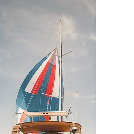
Im Herbst 2024 unternahmen wir mit
unserem Schiff, der *Thor*, einen
unvergesslichen Segeltörn von Rostock bis
nach Kopenhagen und zurück. Die
Vorfreude war groß, als wir am Sonntag,
den 1. September, im Yachthafen Hohe
Düne in die Mecklenburger Bucht stachen.
Die Sonne lächelte uns entgegen und der
Wind wehte mit 10 bis 26 Knoten aus Osten
– perfekte Bedingungen für unseren Nord-
Süd-Trip. Die Reise beginnt: Rostock Hohe
Düne Rostock Hohe Düne, wo wir unser
Charterboot überna