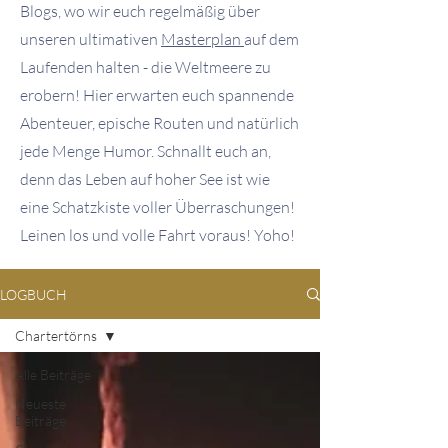
Blogs, wo wir euch regelmäßig über
unseren ultimativen
Masterplan
auf dem
Laufenden halten - die Weltmeere zu
erobern! Hier erwarten euch spannende
Abenteuer, epische Routen und natürlich
jede Menge Humor. Schnallt euch an,
denn das Leben auf hoher See ist wie
eine Schatzkiste voller Überraschungen!
Leinen los und volle Fahrt voraus! Yoho!
LOGBUCH
Chartertörns
Alle Beiträge
Neueste
Beiträge