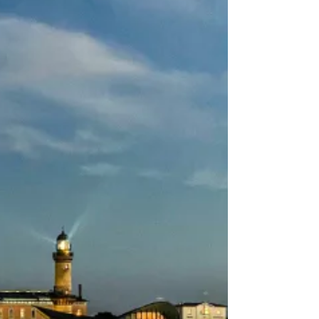
Pitter Yachting in der malerischen Bucht
von Marinella auf Sardinien aus zu segeln.
Dieses Abenteuer führte uns zu einigen der
beeindruckendsten Orte der Region und
bot eine perfekte Mischung aus
Segelvergnügen, Naturerlebnissen und
kulinarischen Höhepunkten. Tag 1: Von
Marinella zur Insel Cavallo Am ersten Tag
setzten wir die Segel in Richtung der kleine