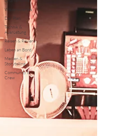
Chartertörns
Wissenswertes
Der Plan
Technik &
Ausrüstung
Reisen & Reviere
Leben an Bord
Medien &
Storytelling
Community &
Crew