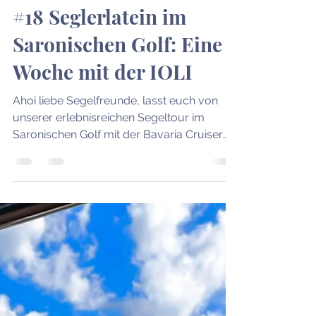
8. Juni 2024
2 Min. Lesezeit
Chartertörns
#18 Seglerlatein im
Saronischen Golf: Eine
Woche mit der IOLI
Ahoi liebe Segelfreunde, lasst euch von
unserer erlebnisreichen Segeltour im
Saronischen Golf mit der Bavaria Cruiser
46 "IOLI" mitreißen! Sieben Seebären,
zwischen 38 und 73 Jahren alt, stachen im