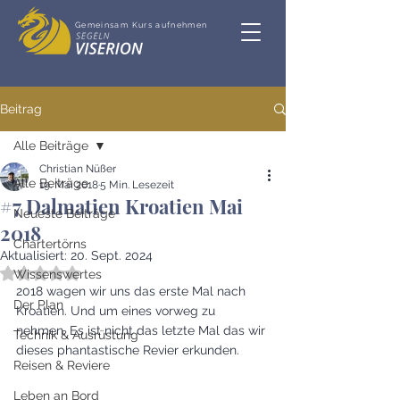
Gemeinsam Kurs aufnehmen
Beitrag
Alle Beiträge
Christian Nüßer
Alle Beiträge
19. Mai 2018
5 Min. Lesezeit
#7 Dalmatien Kroatien Mai
Neueste Beiträge
2018
Chartertörns
Aktualisiert:
20. Sept. 2024
Mit NaN von 5 Sternen bewertet.
Wissenswertes
2018 wagen wir uns das erste Mal nach 
Der Plan
Kroatien. Und um eines vorweg zu 
nehmen. Es ist nicht das letzte Mal das wir 
Technik & Ausrüstung
dieses phantastische Revier erkunden. 
Reisen & Reviere
Leben an Bord