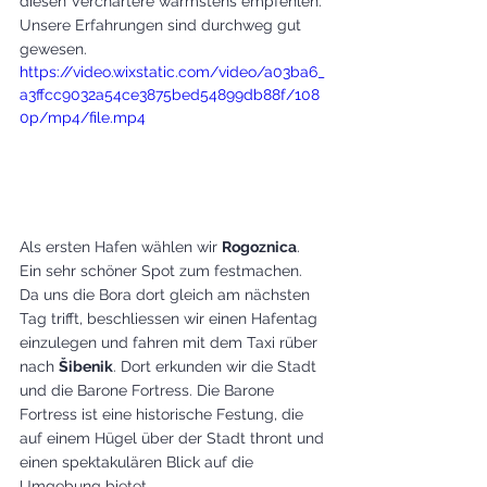
diesen Verchartere wärmstens empfehlen. 
Unsere Erfahrungen sind durchweg gut 
gewesen. 
https://video.wixstatic.com/video/a03ba6_
a3ffcc9032a54ce3875bed54899db88f/108
0p/mp4/file.mp4
Als ersten Hafen wählen wir 
Rogoznica
. 
Ein sehr schöner Spot zum festmachen. 
Da uns die Bora dort gleich am nächsten 
Tag trifft, beschliessen wir einen Hafentag 
einzulegen und fahren mit dem Taxi rüber 
nach 
Šibenik
. Dort erkunden wir die Stadt 
und die Barone Fortress. Die Barone 
Fortress ist eine historische Festung, die 
auf einem Hügel über der Stadt thront und 
einen spektakulären Blick auf die 
Umgebung bietet. 