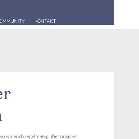
OMMUNITY
KONTAKT
er
n
wo wir euch regelmäßig über unseren