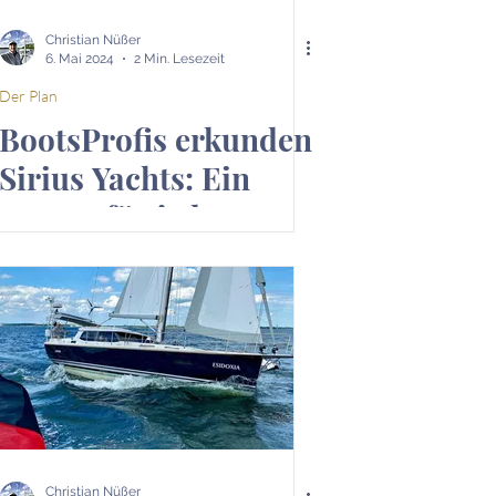
Christian Nüßer
6. Mai 2024
2 Min. Lesezeit
Der Plan
BootsProfis erkunden
Sirius Yachts: Ein
Traum für jeden
Segler!
Christian Nüßer