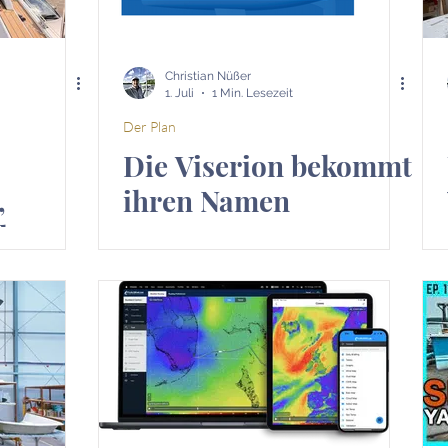
Christian Nüßer
1. Juli
1 Min. Lesezeit
Der Plan
Die Viserion bekommt
,
ihren Namen
d
SY