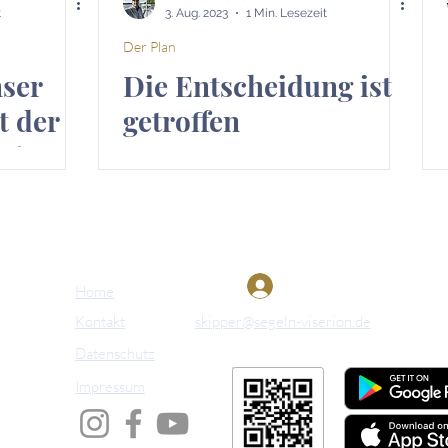
t
3. Aug. 2023
1 Min. Lesezeit
Der Plan
nser
Die Entscheidung ist
t der
getroffen
 6.
Anmelden
Home
Kontakt
skipper@segeln-viserion.de
Datenschutz
Impressum