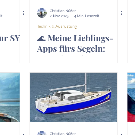
Christian Nüßer
it
2. Nov. 2025
4 Min. Lesezeit
Technik & Ausrüstung
ur SY
🌊 Meine Lieblings-
Apps fürs Segeln:
Digitale Helfer an
 und
Bord der SY Viserion
ritte
er
Christian Nüßer