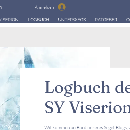
Anmelden
n
VISERION
LOGBUCH
UNTERWEGS
RATGEBER
C
Logbuch d
SY Viserio
Willkommen an Bord unseres Segel-Blogs, 