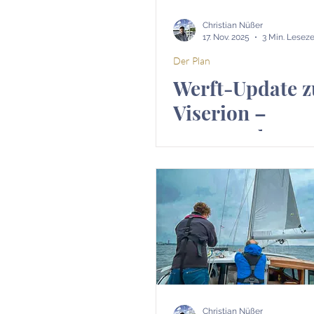
Christian Nüßer
17. Nov. 2025
3 Min. Leseze
Der Plan
Werft-Update z
Viserion –
Innenausbau,
Rumpfarbeiten
viele kleine Sch
Richtung Wass
Christian Nüßer