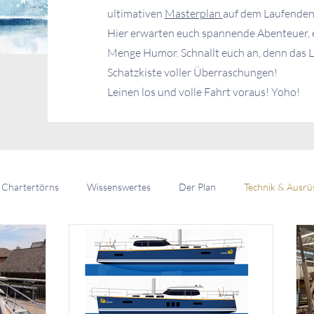
ultimativen
Masterplan
auf dem Laufenden 
Hier erwarten euch spannende Abenteuer, e
Menge Humor. Schnallt euch an, denn das Le
Schatzkiste voller Überraschungen!
Leinen los und volle Fahrt voraus! Yoho!
Chartertörns
Wissenswertes
Der Plan
Technik & Ausrü
telling
Community & Crew