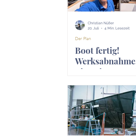
Christian Nüßer
20. Juli
4 Min. Lesezeit
Der Plan
Boot fertig!
Werksabnahme
Einweisung un
Verladung der 
Viserion