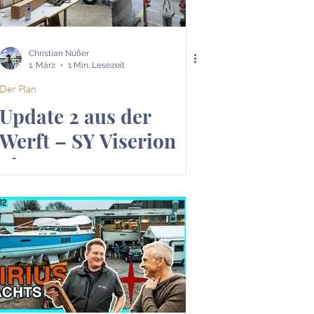
Christian Nüßer
1. März
1 Min. Lesezeit
Der Plan
Update 2 aus der
Werft – SY Viserion
nimmt Form an