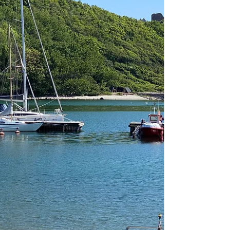
Segelabenteuers zu sein! ⛵🌟 Unterstützt
vom Know-how von Marc Pickel, Jochen
Schümann, Oliver Schwall und weiteren
Größen, setzen zwei deutsche Crews unter
dem Dach von Y