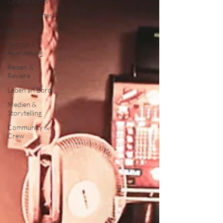
Chartertörns
Wissenswertes
Der Plan
Technik &
Ausrüstung
Reisen &
Reviere
Leben an Bord
Medien &
Storytelling
Community &
Crew