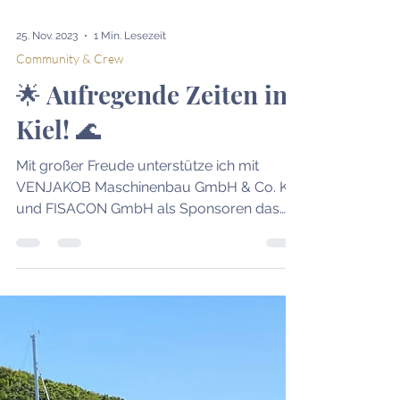
25. Nov. 2023
1 Min. Lesezeit
Community & Crew
🌟 Aufregende Zeiten in
Kiel! 🌊
Mit großer Freude unterstütze ich mit
VENJAKOB Maschinenbau GmbH & Co. KG
und FISACON GmbH als Sponsoren das
YOUTH & WOMEN'S AC TEAM GERMANY-
Projekt. Die Teams für den Youth- und Puig
Women's America's Cup präsentierten sich
im Kieler Güterbahnhof erstmals öffentlich.
Es ist eine Ehre, Teil dieses