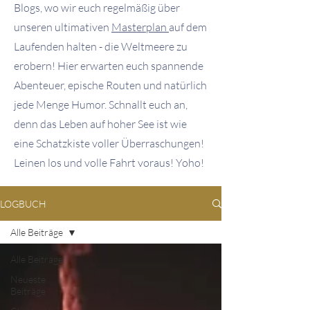
Blogs, wo wir euch regelmäßig über
unseren ultimativen
Masterplan
auf dem
Laufenden halten - die Weltmeere zu
erobern! Hier erwarten euch spannende
Abenteuer, epische Routen und natürlich
jede Menge Humor. Schnallt euch an,
denn das Leben auf hoher See ist wie
eine Schatzkiste voller Überraschungen!
Leinen los und volle Fahrt voraus! Yoho!
LOGBUCH
Alle Beiträge
Alle Beiträge
Neueste
Beiträge