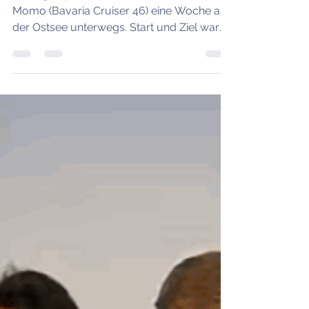
Anfang September waren wir mit unserer
Momo (Bavaria Cruiser 46) eine Woche auf
der Ostsee unterwegs. Start und Ziel war
die Marina Heiligenhafen, von dort führte
uns der Törn rund um Langeland mit
Stopps in Bagenkop, Omø, Nyborg,
Marstal und Orth auf Fehmarn.Ein ganz
besonderes Erlebnis: Unterwegs trafen wir
gleich zwei Yachten wieder, die für meine
persönliche Segelgeschichte prägend
waren – die Coco in Bagenkop (mein SKS-
Törn 2016 ) und die Veronica in Nyborg
(meine ersten