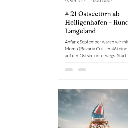
16. Sept. 2025
2 Min. Lesezeit
# 21 Ostseetörn ab
Heiligenhafen – Run
Langeland
Anfang September waren wir mi
Momo (Bavaria Cruiser 46) ein
auf der Ostsee unterwegs. Start 
war die Marina Heiligenhafen, v
führte uns der Törn rund um La
mit Stopps in Bagenkop, Omø, N
Marstal und Orth auf Fehmarn.E
besonderes Erlebnis: Unterwegs
wir gleich zwei Yachten wieder, d
meine persönliche Segelgeschic
prägend waren – die Coco in B
(mein SKS-Törn 2016 ) und die V
Nyborg (meine ersten