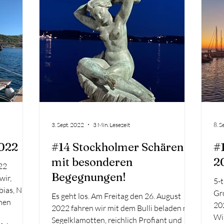
atemberaubende Landschaften, sondern
Os
m Samstag
auch einige navigatorische
aus
e
Herausforderungen und unvergessliche
Er
d über der
Begegnungen in den besuchten Häfen.
sch
: Leinen
**Flensburg: Ein vielver
3. Sept. 2022
3 Min. Lesezeit
8. S
2022
#14 Stockholmer Schären
#
mit besonderen
2
22
Begegnungen!
wir,
5-t
bias, Nils
Gr
Es geht los. Am Freitag den 26. August
inen
202
2022 fahren wir mit dem Bulli beladen mit
Wil
Segelklamotten, reichlich Profiant und