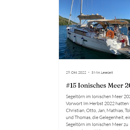
aufs Meer ging, tauchten wir a
in die Geschichte Athens ein. Di
Akropolis, majestätisch thronen
Stadt, ließ uns staunen. Sonntag
los,
29. Okt. 2022
3 Min. Lesezeit
#15 Ionisches Meer 
Segeltörn im Ionischen Meer 20
Vorwort Im Herbst 2022 hatten 
Christian, Otto, Jan, Mathias, To
und Thomas, die Gelegenheit, e
Segeltörn im Ionischen Meer zu