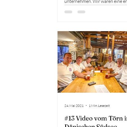
unternehmen. Wir waren eine e
Crew, die schon viele Male
zusammengesegelt war. Unser Zi
die Schönheit der griechischen I
erleben und dabei auch ein weni
haben. Tag 1: Lefkas - Ormos Si
Sonntagmorgen, den 9. Oktober
starteten wir von Lefkas aus zu 
24. Mai 2021
1 Min. Lesezeit
#13 Video vom Törn i
Dänischen Südsee