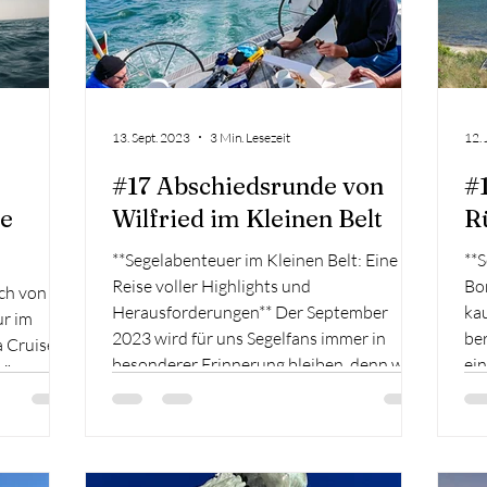
13. Sept. 2023
3 Min. Lesezeit
12. 
#17 Abschiedsrunde von
#
ne
Wilfried im Kleinen Belt
R
**Segelabenteuer im Kleinen Belt: Eine
**
Reise voller Highlights und
Bo
uch von
Herausforderungen** Der September
kau
ur im
2023 wird für uns Segelfans immer in
be
a Cruiser
besonderer Erinnerung bleiben, denn wir
ein
bären,
hatten das Vergnügen, auf einem
Ra
stachen im
aufregenden Segeltörn ab Flensburg in
di
traumhafte
den Kleinen Belt von Dänemark zu
Bl
g in
starten. Dabei erlebten wir nicht nur
Se
e Bevor es