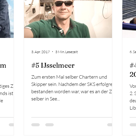
3. Apr. 2017
3 Min. Lesezeit
6. S
am
#5 IJsselmeer
#
2
Zum ersten Mal selber Chartern und
Skipper sein. Nachdem der SKS erfolgreich
tiges Ziel
Von 
bestanden worden war, war es an der Zeit
nds ist
2.
selber in See...
de
de
Lib