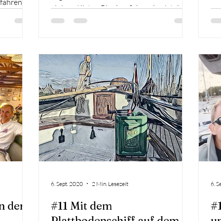
rfahrene
einigen Kisten Bier los. Schweden ist das
Ziel. Bekannter Massen sind dort die
el war es,
Lebenshaltungskosten recht hoch und
nseln zu
daher haben wir uns überlegt nach
g Spaß zu
STOCKHOLM zu fahren und nicht zu
vota Am
fliegen. Somit geht es zunächst in die
 2022,
schöne Landeshauptstadt Kiel um von
unserer
dort die Fähre nach Göteborg zu nehmen.
Bevor wir jedoch auf die Fähre fahren
können erklärte uns die n
6. Sept. 2020
2 Min. Lesezeit
6. S
n der
#11 Mit dem
#
Plattbodenschiff auf dem
u