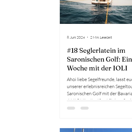
8. Juni 2024
2 Min. Lesezeit
#18 Seglerlatein im
Saronischen Golf: Ei
Woche mit der IOLI
Ahoi liebe Segelfreunde, lasst e
unserer erlebnisreichen Segelto
Saronischen Golf mit der Bavari
46 "IOLI" mitreißen! Sieben See
zwischen 38 und 73 Jahren alt, 
Juni in See und erkundeten die 
Inselwelt Griechenlands. Samsta
Athen: Auf den Spuren der Antik