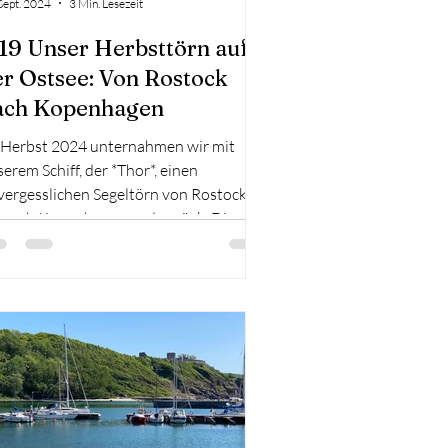
Sept. 2024
3 Min. Lesezeit
 19 Unser Herbsttörn auf
er Ostsee: Von Rostock
ach Kopenhagen
 Herbst 2024 unternahmen wir mit
erem Schiff, der *Thor*, einen
vergesslichen Segeltörn von Rostock
s nach Kopenhagen und zurück. Die
freude war groß, als wir am Sonntag,
n 1. September, im Yachthafen Hohe
ne in die Mecklenburger Bucht stachen.
e Sonne lächelte uns entgegen und der
nd wehte mit 10 bis 26 Knoten aus
ten – perfekte Bedingungen für
eren Nord-Süd-Trip. Die Reise beginnt:
stock Hohe Düne Rostock Hohe Düne,
 wir unser Charterboot überna