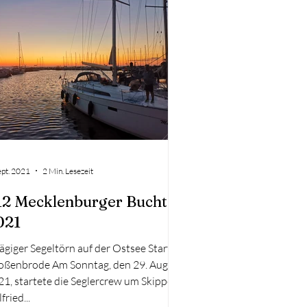
tsee erzählen, bei dem wir von Rügen
 gestartet sind, Bornholm und die
bseninseln besucht haben und
ließlich auf unserer Nachfahrt
ept. 2021
2 Min. Lesezeit
12 Mecklenburger Bucht
021
ägiger Segeltörn auf der Ostsee Start:
oßenbrode Am Sonntag, den 29. August
1, startete die Seglercrew um Skipper
fried...