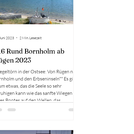
Juni 2023
2 Min. Lesezeit
16 Rund Bornholm ab
ügen 2023
Segeltörn in der Ostsee: Von Rügen nach
rnholm und den Erbseninseln** Es gibt
m etwas, das die Seele so sehr
ruhigen kann wie das sanfte Wiegen
es Bootes auf den Wellen, das
uschen des Windes in den Segeln und
e endlose Weite des Meeres. In diesem
ogbericht möchte ich euch von unserem
gelabenteuer in der wunderschönen