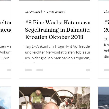
13. Okt. 2018
2 Min. Lesezeit
19.
eltörn
#8 Eine Woche Katamaran
#
nteuer
Segeltraining in Dalmatien,
2
Kroatien Oktober 2018
20
Kr
tien – ein
Tag 1 - Ankunft in Trogir: Mit Vorfreude
neh
 Ankunft
und leichter Nervosität trafen Tobias und
die
t! Wir
ich in der großen Marina von Trogir ein,
wo wir...