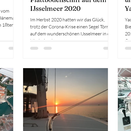
IJsselmeer 2020
Y
o vom
 Dänemark.
Im Herbst 2020 hatten wir das Glück,
Yac
m 18ten
trotz der Corona-Krise einen Segel Törn
Bi
auf dem wunderschönen IJsselmeer in den
201
Niederlanden zu...
Os