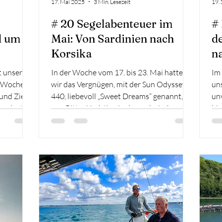
17. Mai 2025
3 Min. Lesezeit
19. 
# 20 Segelabenteuer im
#
d um
Mai: Von Sardinien nach
d
Korsika
n
t unserer
In der Woche vom 17. bis 23. Mai hatten
Im
e Woche
wir das Vergnügen, mit der Sun Odyssey
uns
und Ziel
440, liebevoll „Sweet Dreams“ genannt,
un
on dort
von Pitter Yachting in der malerischen
bi
ngeland
Bucht von Marinella auf Sardinien aus zu
Vor
yborg,
segeln. Dieses Abenteuer führte uns zu
de
in ganz
einigen der beeindruckendsten Orte der
Dü
 trafen
Region und bot eine perfekte Mischung
Di
ie für
aus Segelvergnügen, Naturerlebnissen
Wi
hte
und kulinarischen Höhepunkten. Tag 1:
Os
agenkop
Von Marinella zur Insel Cavallo Am ersten
uns
eronica in
Tag setzten wir die Segel in Richtung der
Ro
kleine
wo