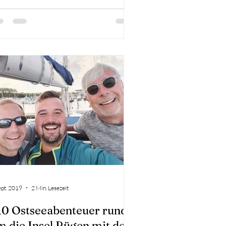
ept. 2019
2 Min. Lesezeit
10 Ostseeabenteuer rund
m die Insel Rügen mit der